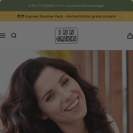
Direkt
4.76 / 5
(6269)
⭐️⭐️⭐️⭐️⭐️ positive Bewertungen
zum
😎😎 Express Summer Pack - limited Edition gratis sichern!
Inhalt
INNGREEN
Navigation