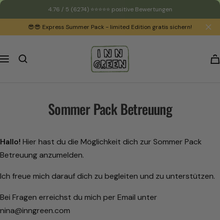
Direkt
4.76 / 5
(6274)
⭐️⭐️⭐️⭐️⭐️ positive Bewertungen
zum
😎😎 Express Summer Pack - limited Edition gratis sichern!
Inhalt
INNGREEN
Navigation
Sommer Pack Betreuung
Hallo!
Hier hast du die Möglichkeit dich zur Sommer Pack
Betreuung anzumelden.
Ich freue mich darauf dich zu begleiten und zu unterstützen.
Bei Fragen erreichst du mich per Email unter
nina@inngreen.com