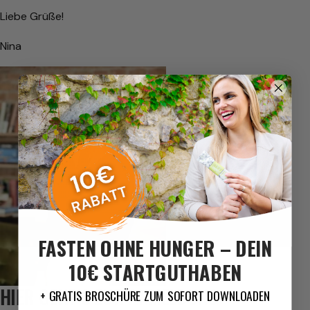
Liebe Grüße!
Nina
FASTEN OHNE HUNGER – DEIN
10€ STARTGUTHABEN
HIER GEHT`S ZUR ANMELDUNG:
+ GRATIS BROSCHÜRE ZUM SOFORT DOWNLOADEN