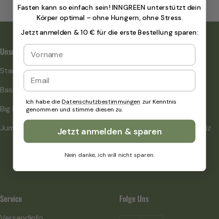
Fasten kann so einfach sein! INNGREEN unterstützt dein
Körper optimal – ohne Hungern, ohne Stress.
Jetzt anmelden & 10 € für die erste Bestellung sparen
:
Unsere Pakete
Informationen
Starter Set
So funktioniert's
Basic Pack - Refill
Erfolgsgeschichten
Ich habe die
Datenschutzbestimmungen
zur Kenntnis
Big Pack - Refill
Über uns
genommen und stimme diesen zu.
Jumbo Pack - Refill
Bestellen aus der Schweiz
Jetzt anmelden & sparen
Blog
Nein danke, ich will nicht sparen.
Cookie-Einstellungen
Service
Folge Uns
Versandinfo