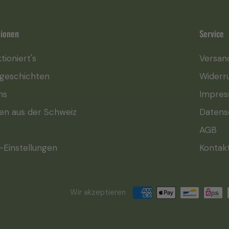
tionen
Service
tioniert's
Versan
sgeschichten
Widerr
ns
Impre
len aus der Schweiz
Datens
AGB
-Einstellungen
Kontak
Wir akzeptieren