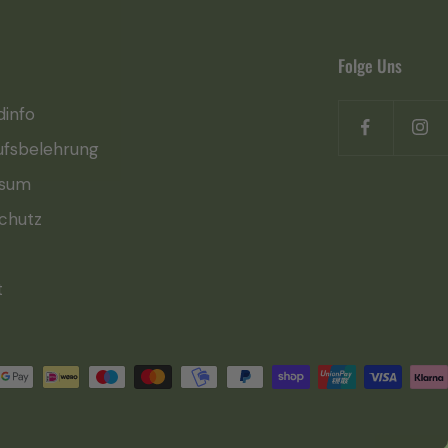
Folge Uns
dinfo
ufsbelehrung
ssum
chutz
t