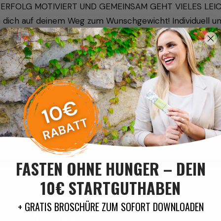
: ERFOLG MOTIVIERT UND GEMEINSAM GEHT VIELES LEIC
n dich auf deinem Weg zum Wunschgewicht! Individuell und
Wir betreuen dich persönlich per Email.
Gib uns Bescheid, wann du mit der INNGREEN Kur startest
ine Bestellung versendet wurde, erhälst du deinen pers
zu Anmeldung.
uns, dich auf deinem erfolgreichen Weg zum Wunschgewic
zu dürfen!
NINA & ROBERT
Gründer von INNGREEN
FASTEN OHNE HUNGER – DEIN
10€ STARTGUTHABEN
+ GRATIS BROSCHÜRE ZUM SOFORT DOWNLOADEN