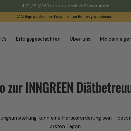
4.76 / 5
(6263)
⭐️⭐️⭐️⭐️⭐️ positive Bewertungen
😎😎 Express Summer Pack - limited Edition gratis sichern!
t`s
Erfolgsgeschichten
Über uns
Mix dein eige
fo zur INNGREEN Diätbetreu
rungsumstellung kann eine Herausforderung sein - beson
ersten Tagen.